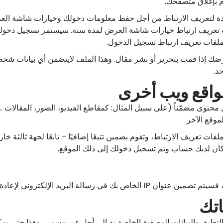
م بإغلاق متصفحك.
ديدة لتعريف الارتباط من أجل حفظ معلومات دخولك وخيارات شاشة الع
ت تعريف ارتباط خيارات شاشة العرض لمدة سنة. سيستمر تسجيل دخولك 
ات تعريف ارتباط تسجيل الدخول.
 إذا قمت بتحرير أو نشر مقال. وهذا الملف لايتضمن أي بيانات شخصي
د.
واقع ويب أخرى
محتوى مضمّناً (على سبيل المثال: كمقاطع الفيديو، الصور، المقالات ..
موقع الآخر.
ات تعريف الارتباط، وتقوم بضمين تتبعًا إضافيًا – تابعًا لجهة ثالثة خ
 كان لديك حساب وتم تسجيل دخولك إلى ذلك الموقع.
في رسالة البريد الإلكتروني لإعادة التعيين.
اتك
بالتعليق والبيانات الوصفية الخاصة به إلى أجل غير مسمى. وهذا حتى يمك