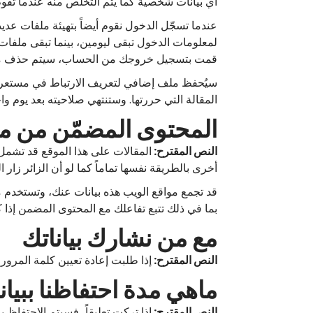
أي بيانات شخصية كما يتم التخلص منه عندما تقو
عندما تسجّل الدخول نقوم أيضاً بتهيئة ملفات ع
لمعلومات الدخول تبقى ليومين، بينما تبقى ملفا
قمت بتسجيل خروجك من الحساب، سيتم حذف ملف
سيُحفظ ملف إضافي لتعريف الارتباط في مستعرضك
المقالة التي حررتها. وستنتهي صلاحيته بعد يوم واح
المحتوى المضمّن من م
النص المقترح:
المقالات على هذا الموقع قد تشمل 
أخرى بالطريقة نفسها تماماً كما لو أن الزائر زار ال
قد تجمع مواقع الويب هذه بيانات عنك، وتستخدم ملف
بما في ذلك تتبع تفاعلك مع المحتوى المضمن إذا
مع من نشارك بياناتك
النص المقترح:
إذا طلبت إعادة تعيين كلمة المرور، فسيتم تضمين عنوان IP الخاص بك 
ماهي مدة احتفاظنا ببيان
النص المقترح:
إذا تركت تعليقاً، فسيتم الاحتفاظ 