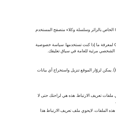
عندما يترك الزائرون تعليقاتهم على الموقع، نجمع البيانات الموضحة في نموذج التعليقات، وكذلك عنوان IP الخاص بالزائر وسلسلة وكلاء متصفح المستخدم
قد يتم توفير سلسلة مجهولة المصدر تم إنشاؤها من عنوان بريدك الإلكتروني (وتسمى أيضًا hash) إلى خدمة Gravatar لمعرفة ما إذا كنت تستخدمها. سياسة خصوصية
إذا قمت بتحميل الصور إلى موقع الويب، ينبغك تجنب تحميل الصور مع بيانات الموقع المضمنة (EXIF GPS). يمكن لزوّار الموقع تنزيل واستخراج أي بيانات
 ملفات تعريف الارتباط. هذه هي لراحتك حتى لا
ه الملفات. لايحوي ملف تعريف الارتباط هذا