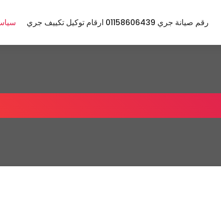
رقم صيانة جري 01158606439 ارقام توكيل تكييف جري
سياس
سة الخصوصية